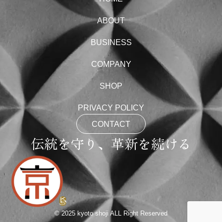
ABOUT
BUSINESS
COMPANY
SHOP
PRIVACY POLICY
CONTACT
伝統を守り、革新を続ける
© 2025 kyoto shoji ALL Right Reserved